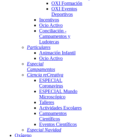
OXI Formación
OXI Eventos
Deportivos
Incentivos
Ocio Activo
Conciliación -
Campamentos y
Ludotecas
Particulares
Animación Infantil
Ocio Activo
Especial
Campamentos
Ciencia reCreativa
ESPECIAL
Coronavirus
ESPECIAL Mundo
Microscópico
Talleres
Actividades Escolares
Campamentos
Científicos
Eventos Científicos
Especial Navidad
Oxígeno