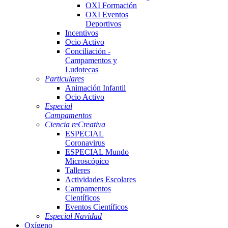
OXI Formación
OXI Eventos
Deportivos
Incentivos
Ocio Activo
Conciliación -
Campamentos y
Ludotecas
Particulares
Animación Infantil
Ocio Activo
Especial
Campamentos
Ciencia reCreativa
ESPECIAL
Coronavirus
ESPECIAL Mundo
Microscópico
Talleres
Actividades Escolares
Campamentos
Científicos
Eventos Científicos
Especial Navidad
Oxígeno