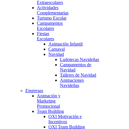
Extraescolares
Actividades
Complementarias
Turismo Escolar
Campamentos
Escolares
Fiestas
Escolares
Animación Infantil
Carnaval
Navidad
Ludotecas Navideñas
Campamentos de
Navidad
Talleres de Navidad
Animaciones
Navideñas
Empresas
Animación y
Marketing
Promocional
Team Building
OXI Motivación e
Incentivos
OXI Team Building