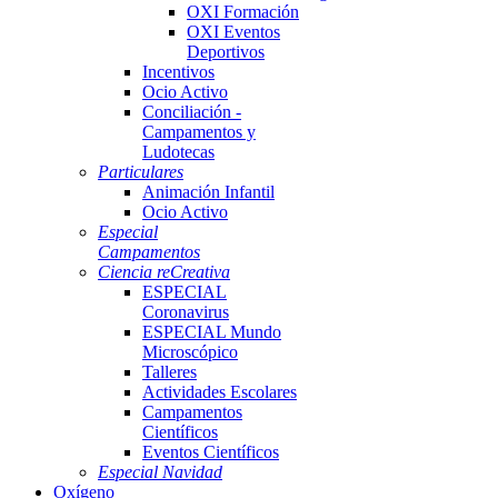
OXI Formación
OXI Eventos
Deportivos
Incentivos
Ocio Activo
Conciliación -
Campamentos y
Ludotecas
Particulares
Animación Infantil
Ocio Activo
Especial
Campamentos
Ciencia reCreativa
ESPECIAL
Coronavirus
ESPECIAL Mundo
Microscópico
Talleres
Actividades Escolares
Campamentos
Científicos
Eventos Científicos
Especial Navidad
Oxígeno