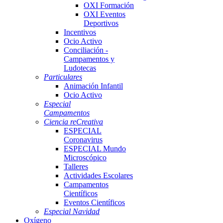
OXI Formación
OXI Eventos
Deportivos
Incentivos
Ocio Activo
Conciliación -
Campamentos y
Ludotecas
Particulares
Animación Infantil
Ocio Activo
Especial
Campamentos
Ciencia reCreativa
ESPECIAL
Coronavirus
ESPECIAL Mundo
Microscópico
Talleres
Actividades Escolares
Campamentos
Científicos
Eventos Científicos
Especial Navidad
Oxígeno