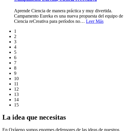
Aprende Ciencia de manera práctica y muy divertida.
Campamento Eureka es una nueva propuesta del equipo de
Ciencia reCreativa para períodos no
…
Leer Más
1
2
3
4
5
6
7
8
9
10
11
12
13
14
15
La idea que necesitas
En Oxígeno somos enormes defensores de las ideas de nuestros